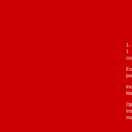
1-
1
co
Ex
pr
In
Ma
Op
in
ma