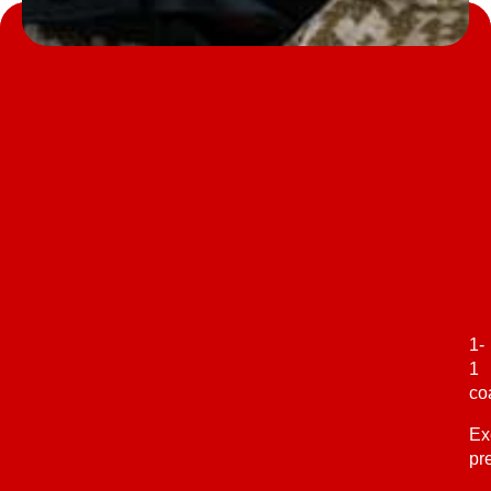
1-
1
co
Ex
pr