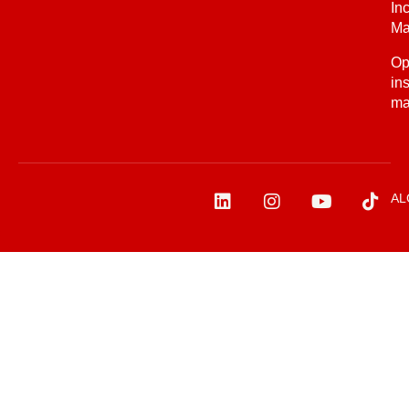
In
Ma
Op
in
ma
AL