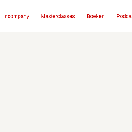
Incompany
Masterclasses
Boeken
Podca