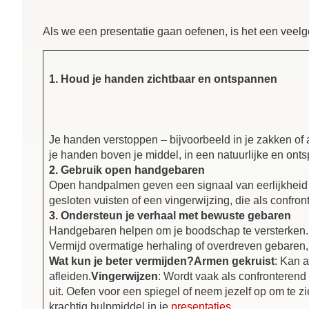
Als we een presentatie gaan oefenen, is het een veel
1. Houd je handen zichtbaar en ontspannen
Je handen verstoppen – bijvoorbeeld in je zakken of
je handen boven je middel, in een natuurlijke en onts
2. Gebruik open handgebaren
Open handpalmen geven een signaal van eerlijkheid en 
gesloten vuisten of een vingerwijzing, die als confr
3. Ondersteun je verhaal met bewuste gebaren
Handgebaren helpen om je boodschap te versterken. G
Vermijd overmatige herhaling of overdreven gebaren, 
Wat kun je beter vermijden?Armen gekruist
: Kan a
afleiden.
Vingerwijzen
: Wordt vaak als confronterend
uit. Oefen voor een spiegel of neem jezelf op om te z
krachtig hulpmiddel in je
presentaties
.