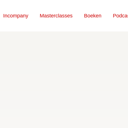
Incompany
Masterclasses
Boeken
Podca