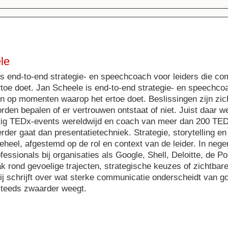
le
is end-to-end strategie- en speechcoach voor leiders die 
toe doet. Jan Scheele is end-to-end strategie- en speechcoa
 op momenten waarop het ertoe doet. Beslissingen zijn zich
rden bepalen of er vertrouwen ontstaat of niet. Juist daar we
ftig TEDx-events wereldwijd en coach van meer dan 200 TED
rder gaat dan presentatietechniek. Strategie, storytelling 
eheel, afgestemd op de rol en context van de leider. In negen
essionals bij organisaties als Google, Shell, Deloitte, de Pol
k rond gevoelige trajecten, strategische keuzes of zichtbar
Hij schrijft over wat sterke communicatie onderscheidt van 
steeds zwaarder weegt.