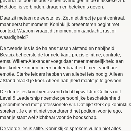
geven. Het doel is dus zelden overtuigen in de klassieke zin.
Het doel is verbinden, dragen en betekenis geven.
Daar zit meteen de eerste les. Zet niet direct je punt centraal,
maar eerst het moment. Koninklijk presenteren begint met
context. Waarom vraagt dit moment om aandacht, rust of
waardigheid?
De tweede les is de balans tussen afstand en nabijheid.
Beatrix beheerste de formele kant: precisie, ritme, controle,
ernst. Willem-Alexander voegt daar meer menselijkheid aan
toe: kortere zinnen, meer herkenbaarheid, meer voelbare
emotie. Sterke leiders hebben van allebei iets nodig. Alleen
afstand maakt je koel. Alleen nabijheid maakt je te gewoon.
De derde les komt verrassend dicht bij wat Jim Collins ooit
Level 5 Leadership noemde: persoonlijke bescheidenheid
gecombineerd met professionele wil. Dat lijkt sterk op koninklijk
spreken. Je claimt niet voortdurend het podium voor je ego,
maar je staat wel zichtbaar voor de boodschap.
De vierde les is stilte. Koninklijke sprekers vullen niet alles