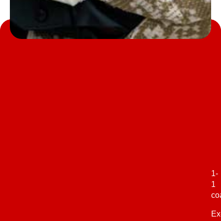
1-
1
co
Ex