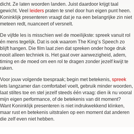
dicht. Ze laten woorden landen. Juist daardoor krijgt taal
gewicht. Veel
leiders
praten te snel door hun eigen punt heen.
Koninklijk presenteren vraagt dat je na een belangrijke zin niet
meteen redt, nuanceert of versnelt.
De vijfde les is misschien wel de moeilijkste: spreek vanuit rol
én mens tegelijk. Dat is ook waarom The King’s Speech zo
blijft hangen. Die film laat zien dat spreken onder hoge druk
nooit alleen techniek is. Het gaat over aanwezigheid, adem,
timing en de moed om een rol te dragen zonder jezelf kwijt te
raken.
Voor jouw volgende toespraak; begin met betekenis,
spreek
iets langzamer dan comfortabel voelt, gebruik minder woorden,
laat stiltes toe en stel jezelf steeds één vraag: dien ik nu vooral
mijn eigen performance, of de betekenis van dit moment?
Want Koninklijk presenteren is niet indrukwekkend klinken,
maar rust en betekenis uitstralen op een moment dat anderen
die zelf even niet hebben.