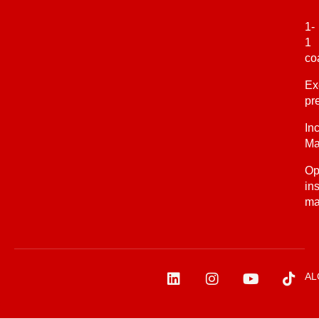
1-
1
co
Ex
pr
In
Ma
Op
in
ma
AL