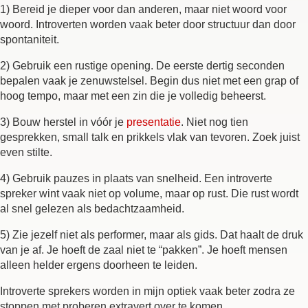
1) Bereid je dieper voor dan anderen, maar niet woord voor
woord. Introverten worden vaak beter door structuur dan door
spontaniteit.
2) Gebruik een rustige opening. De eerste dertig seconden
bepalen vaak je zenuwstelsel. Begin dus niet met een grap of
hoog tempo, maar met een zin die je volledig beheerst.
3) Bouw herstel in vóór je
presentatie
. Niet nog tien
gesprekken, small talk en prikkels vlak van tevoren. Zoek juist
even stilte.
4) Gebruik pauzes in plaats van snelheid. Een introverte
spreker wint vaak niet op volume, maar op rust. Die rust wordt
al snel gelezen als bedachtzaamheid.
5) Zie jezelf niet als performer, maar als gids. Dat haalt de druk
van je af. Je hoeft de zaal niet te “pakken”. Je hoeft mensen
alleen helder ergens doorheen te leiden.
Introverte sprekers worden in mijn optiek vaak beter zodra ze
stoppen met proberen extravert over te komen.