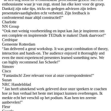
enthousiasme waar je van zegt, stond Jan elke keer voor de groep.
Dankzij zijn rake tips, tricks en gedegen adviezen zijn ieders
presentatievaardigheden echt verbeterd. Zijn feedback is
confronterend maar altijd constructief!”
Charlotte
NN Group
“Ook met weinig voorbereiding en input kan Jan je inspireren om
een complete en inspirerende TEDtalk te maken! Dank daarvoor!”
Cerdrique
Gemeente Rotterdam
“Jan delivered a great workshop. It was great combination of theory,
interaction and hands-on. The audience enjoyed it thoroughly and
even the most experienced presenters learned something new. We
can highly recommend Jan Scheele!”
Simonv
Cisco
“Fantastisch! Zeer relevant voor al onze correspondenten!”
Suzan
NRC Handelsblad
” Jan heeft uitstekend werk geleverd door onze sprekers te coachen
hoe ze hun verhaal het beste met impact kunnen overbrengen. Ik
merkte echt het verschil op het podium. Kan hem ten zeerste
aanbevelen!”
Fleur