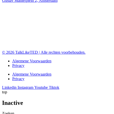
Gustav Mahlerplein 2, Amsterdam
1-1 coaching
Executive presence
Incompany Masterclasses
Open inschrijving masterclasses
© 2026 TalkLikeTED | Alle rechten voorbehouden.
Algemene Voorwaarden
Privacy
Algemene Voorwaarden
Privacy
Linkedin
Instagram
Youtube
Tiktok
top
Inactive
Zoeken