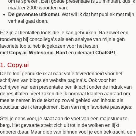
om te spreken. Een goede presentatie is 20 minuten, dus ik
maak er 2000 woorden van.
De gewenste uitkomst
. Wat wil ik dat het publiek met mijn
verhaal gaat doen.
Er zijn al tientallen tools die je kan gebruiken. Na zowel een
rondvraag bij concollega’s als een analyse van mijn eigen
favoriete tools, heb ik gekozen voor het testen
met
Copy.ai
,
Writesonic
,
Bard
en uiteraard
ChatGPT
.
1.
Copy.ai
Deze tool gebruikte ik al naar volle tevredenheid voor het
schrijven van blogs en website pagina’s. Ook voor het
schrijven van een presentatie ben ik echt onder de indruk van
de resultaten. Veel zaken die ik normaal klanten aanraad om
mee te nemen in de tekst op zowel gebied van inhoud als
structuur, zie ik terugkomen. Een van mijn favoriete passages:
Stel je eens voor, je staat aan de voet van een majestueuze
berg. Het gevaarte strekt zich uit tot in de wolken en lijkt
onbereikbaar. Maar diep van binnen voel je een trekkracht, een