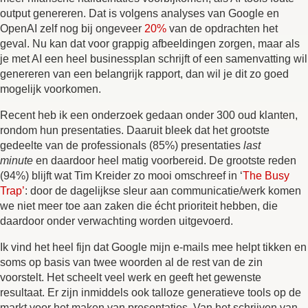
output genereren. Dat is volgens analyses van Google en
OpenAI zelf nog bij ongeveer
20%
van de opdrachten het
geval. Nu kan dat voor grappig afbeeldingen zorgen, maar als
je met AI een heel businessplan schrijft of een samenvatting wil
genereren van een belangrijk rapport, dan wil je dit zo goed
mogelijk voorkomen.
Recent heb ik een onderzoek gedaan onder 300 oud klanten,
rondom hun presentaties. Daaruit bleek dat het grootste
gedeelte van de professionals (85%) presentaties
last
minute
en daardoor heel matig voorbereid. De grootste reden
(94%) blijft wat Tim Kreider zo mooi omschreef in ‘
The Busy
Trap’
: door de dagelijkse sleur aan communicatie/werk komen
we niet meer toe aan zaken die écht prioriteit hebben, die
daardoor onder verwachting worden uitgevoerd.
Ik vind het heel fijn dat Google mijn e-mails mee helpt tikken en
soms op basis van twee woorden al de rest van de zin
voorstelt. Het scheelt veel werk en geeft het gewenste
resultaat. Er zijn inmiddels ook talloze generatieve tools op de
markt voor het maken van presentaties. Van het schrijven van